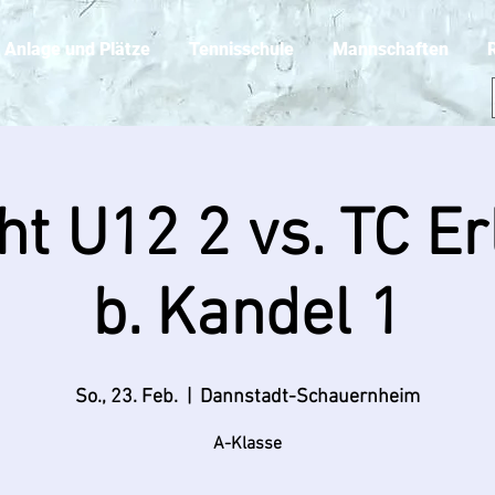
Anlage und Plätze
Tennisschule
Mannschaften
t U12 2 vs. TC E
b. Kandel 1
So., 23. Feb.
  |  
Dannstadt-Schauernheim
A-Klasse