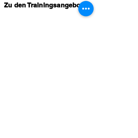
Zu den Trainingsangeboten
Trainingsangebote
Bisherige Erfolge:
1. Jahr Tennisschule Manola
Herren 1 Aufstieg in die Pfalzliga
Herren 2 Aufstieg in die A-Klasse
Damen 1 Aufstieg in die Pfalzliga