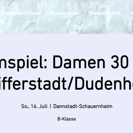
Anlage und Plätze
Tennisschule
Mannschaften
mspiel: Damen 30 
ifferstadt/Dudenh
So., 16. Juli
  |  
Dannstadt-Schauernheim
B-Klasse