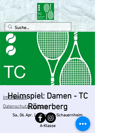
Heimspiel: Damen - TC
Impressum
Römerberg
Datenschutzerklärung
Sa., 06. Apr.
  |  
Dannstadt-Schauernheim
A-Klasse