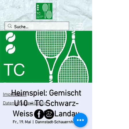
Heimspiel: Gemischt
Impressum
U10 - TC Schwarz-
Datenschutzerklärung
Weiss 1896 Landau
Fr., 19. Mai
  |  
Dannstadt-Schauernheim