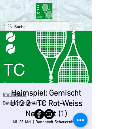
Heimspiel: Gemischt
Impressum
U12 2 - TC Rot-Weiss
Datenschutzerklärung
Neustadt (1)
Mi., 08. Mai
  |  
Dannstadt-Schauernheim