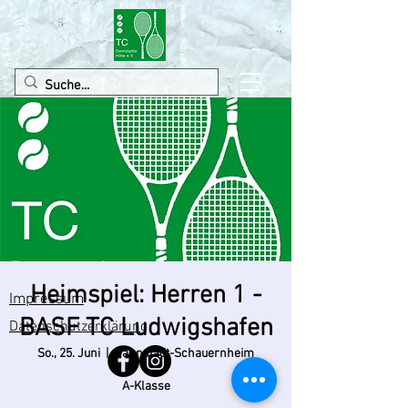
Heimspiel: Herren 1 -
Impressum
BASF TC Ludwigshafen
Datenschutzerklärung
So., 25. Juni
  |  
Dannstadt-Schauernheim
A-Klasse