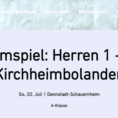
Anlage und Plätze
Tennisschule
Mannschaften
mspiel: Herren 1 
Kirchheimbolande
So., 02. Juli
  |  
Dannstadt-Schauernheim
A-Klasse