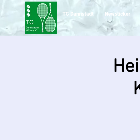
TC Dannstadt
Newsticker
Hei