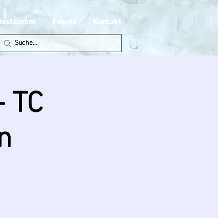
Restaurant
Events
Kontakt
- TC
n