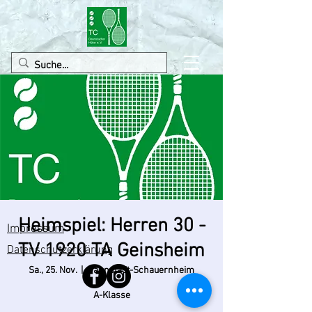
Heimspiel: Herren 30 -
Impressum
TV 1920 TA Geinsheim
Datenschutzerklärung
Sa., 25. Nov.
  |  
Dannstadt-Schauernheim
A-Klasse