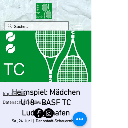
Heimspiel: Mädchen
Impressum
U18 - BASF TC
Datenschutzerklärung
Ludwigshafen
Sa., 24. Juni
  |  
Dannstadt-Schauernheim