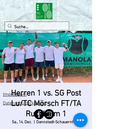
Herren 1 vs. SG Post
Impressum
Lu/TC Mörsch FT/TA
Datenschutzerklärung
Ruchheim 1
Sa., 14. Dez.
  |  
Dannstadt-Schauernheim