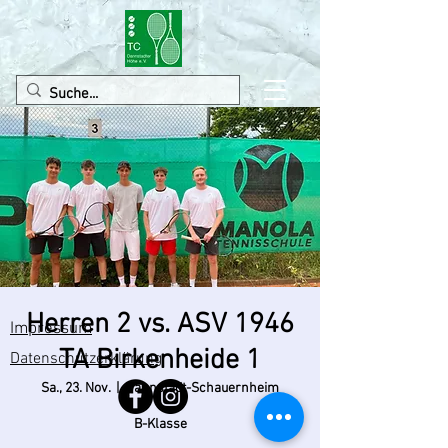
Herren 2 vs. ASV 1946
Impressum
TA Birkenheide 1
Datenschutzerklärung
Sa., 23. Nov.
  |  
Dannstadt-Schauernheim
B-Klasse