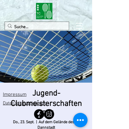
Jugend-
Impressum
Clubmeisterschaften
Datenschutzerklärung
2021
Do., 23. Sept.
  |  
Auf dem Gelände des TC
Dannstadt