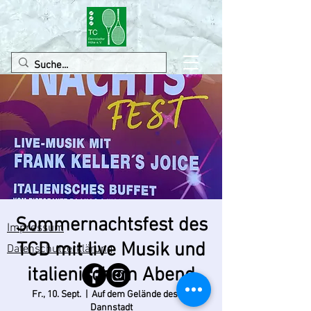
Sommernachtsfest des
Impressum
TCD mit live Musik und
Datenschutzerklärung
italienischem Abend
Fr., 10. Sept.
  |  
Auf dem Gelände des TC
Dannstadt