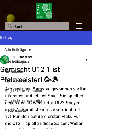
Beitrag
Alle Beiträge
TC Dannstadt
Alle Beiträge
7. Juli 2024
Gemischt U12 1 ist
Newsticker
Pfalzmeister! 🥳🎾
TCD Jugend
Am gestrigen Samstag gewannen sie ihr 
Mitglieder Information
nächstes und letztes Spiel. Sie spielten 
Mitgliederversammlung
gegen den TC Weiss-Rot 1897 Speyer 
mit 5:1. Somit stehen sie verdient mit 
Medenspiele
7:1 Punkten auf dem ersten Platz. Für 
die U12 1 spielten diese Saison: Weber 