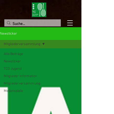
Newsticker
Mitgliederversammlung
Alle Beiträge
Newsticker
TCD Jugend
Mitglieder Information
Mitgliederversammlung
Medenspiele