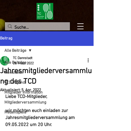
Beitrag
Alle Beiträge
TC Dannstadt
Alle Beiträge
26. März 2022
Jahresmitgliederversammlu
Newsticker
ng des TCD
TCD Jugend
Aktualisiert:
5. Apr. 2022
Mitglieder Information
Liebe TCD-Mitglieder,
Mitgliederversammlung
wir möchten euch einladen zur 
Medenspiele
Jahresmitgliederversammlung am 
09.05.2022 um 20 Uhr.