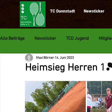
TC Dannstadt
Newsticker
Alle Beiträge
Newsticker
TCD Jugend
Mitgli
Maxi Börner
14. Juni 2023
Medenspiele
Heimsieg Herren 1