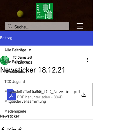
Beitrag
Alle Beiträge
TC Dannstadt
Alle Beiträge
18. Dez. 2021
Newsticker 18.12.21
Newsticker
TCD Jugend
2021-12-18_TCD_Newsticker
.pdf
Mitglieder Information
PDF herunterladen • 88KB
Mitgliederversammlung
Medenspiele
Newsticker