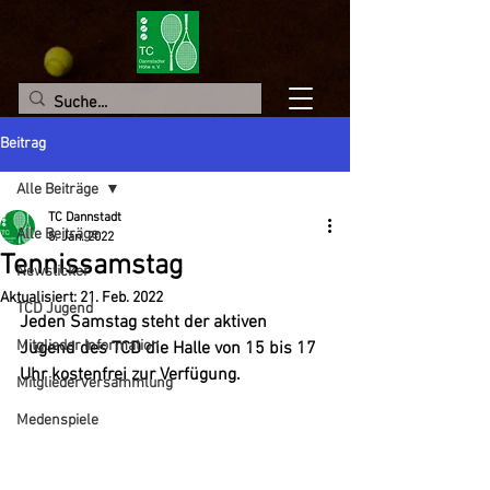
Beitrag
Alle Beiträge
TC Dannstadt
Alle Beiträge
5. Jan. 2022
Tennissamstag
Newsticker
Aktualisiert:
21. Feb. 2022
TCD Jugend
Jeden Samstag steht der aktiven 
Mitglieder Information
Jugend des TCD die Halle von 15 bis 17 
Uhr kostenfrei zur Verfügung.
Mitgliederversammlung
Medenspiele