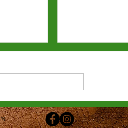
Sommercamps 2025 🎾
m Sparkassen
gendcup 2025!
ung