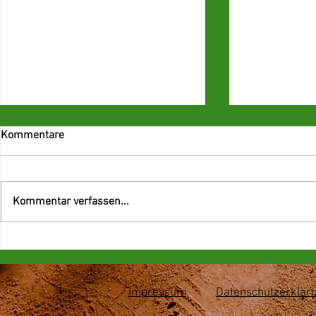
Kommentare
Kommentar verfassen...
Mischa Zverev Club Tour by
2. Platz bei
Lexus
Südpfalz Ju
Impressum
Datenschutzerklär