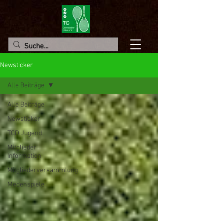
Newsticker
Alle Beiträge
Alle Beiträge
Newsticker
TCD Jugend
Mitglieder
Information
Mitgliederversammlung
Medenspiele