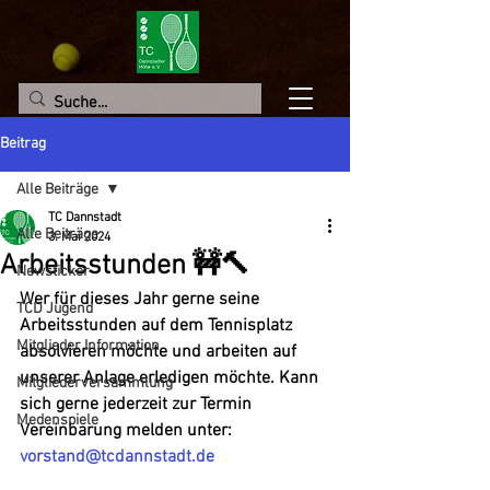
Beitrag
Alle Beiträge
TC Dannstadt
Alle Beiträge
3. Mai 2024
Arbeitsstunden 🚧🔨
Newsticker
Wer für dieses Jahr gerne seine 
TCD Jugend
Arbeitsstunden auf dem Tennisplatz 
Mitglieder Information
absolvieren möchte und arbeiten auf 
unserer Anlage erledigen möchte. Kann 
Mitgliederversammlung
sich gerne jederzeit zur Termin 
Medenspiele
Vereinbarung melden unter: 
vorstand@tcdannstadt.de