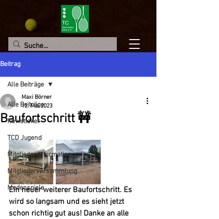
Beitrag
Alle Beiträge
Maxi Börner
Alle Beiträge
12. Mai 2023
Baufortschritt 🚧
Newsticker
TCD Jugend
Mitglieder Information
Mitgliederversammlung
Medenspiele
Ein neuer weiterer Baufortschritt. Es 
wird so langsam und es sieht jetzt 
schon richtig gut aus! Danke an alle 