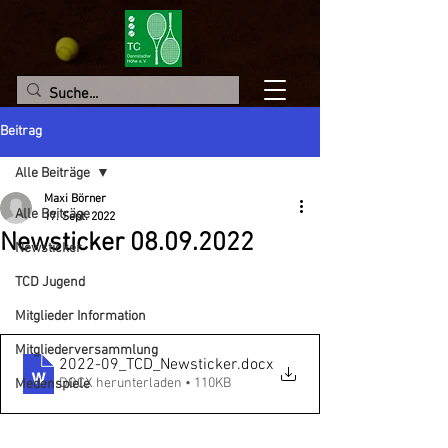
Beitrag
Alle Beiträge
Maxi Börner
Alle Beiträge
17. Sept. 2022
Newsticker 08.09.2022
Newsticker
TCD Jugend
Mitglieder Information
Mitgliederversammlung
2022-09_TCD_Newsticker
.docx
DOCX herunterladen • 110KB
Medenspiele