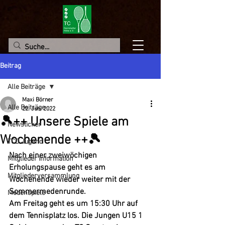
Beitrag
Alle Beiträge
Maxi Börner
Alle Beiträge
22. Juni 2022
🎾++ Unsere Spiele am
Newsticker
Wochenende ++🎾
TCD Jugend
Nach einer zweiwöchigen 
Mitglieder Information
Erholungspause geht es am 
Mitgliederversammlung
Wochenende wieder weiter mit der 
Sommermedenrunde. 
Medenspiele
Am Freitag geht es um 15:30 Uhr auf 
dem Tennisplatz los. Die Jungen U15 1 