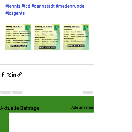
#tennis
#tcd
#dannstadt
#medenrunde
#losgehts
Alle ansehen
Aktuelle Beiträge