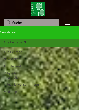
Newsticker
Alle Beiträge
Alle Beiträge
Newsticker
TCD Jugend
Mitglieder
Information
Mitgliederversammlung
Medenspiele